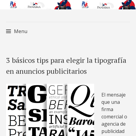
Menu
Skip
3 básicos tips para elegir la tipografía
to
en anuncios publicitarios
content
El mensaje
que una
firma
comercial o
agencia de
publicidad