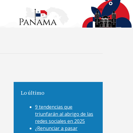
Lo último
9 tendencias que
triunfarán al abrigo de las
redes sociales en 2025
¿Renunciar a pasar