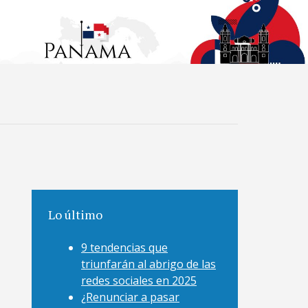
Lo último
9 tendencias que
triunfarán al abrigo de las
redes sociales en 2025
¿Renunciar a pasar