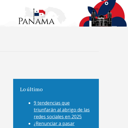
Lo último
9 tendencias que
triunfarán al abrigo de las
redes sociales en 2025
¿Renunciar a pasar