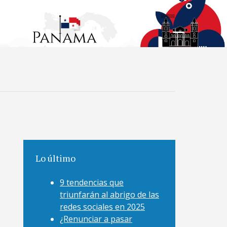
Lo último
9 tendencias que
triunfarán al abrigo de las
redes sociales en 2025
¿Renunciar a pasar