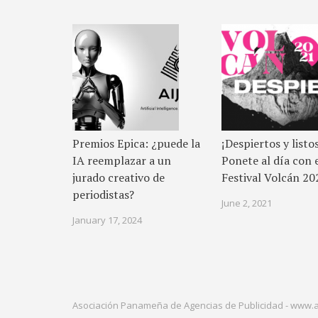
Premios Epica: ¿puede la
¡Despiertos y listo
IA reemplazar a un
Ponete al día con 
jurado creativo de
Festival Volcán 20
periodistas?
June 2, 2021
January 17, 2024
Asociación Panameña de Agencias de Publicidad -
www.a