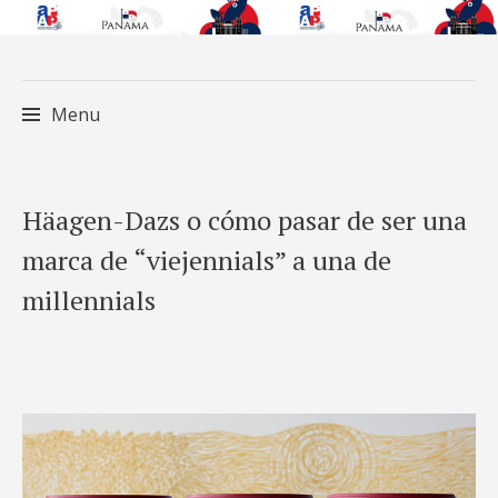
Menu
Skip
Häagen-Dazs o cómo pasar de ser una
to
marca de “viejennials” a una de
content
millennials