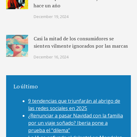
hace un año
December 19, 2024
Casi la mitad de los consumidores se
sienten vilmente ignorados por las marcas
December 16, 2024
Lo último
9 tendencias que triunfarán al abrigo de
las redes sociales en 2025
¿Renunciar a pasar Navidad con la familia
por un viaje soñado? Iberia pone a
prueba el “dilema”