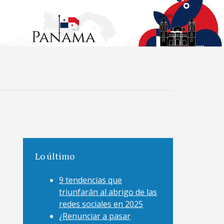
Lo último
9 tendencias que
triunfarán al abrigo de las
redes sociales en 2025
¿Renunciar a pasar