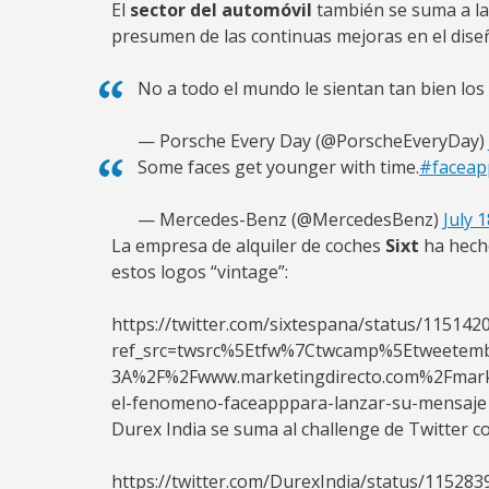
El
sector del automóvil
también se suma a la
presumen de las continuas mejoras en el diseñ
No a todo el mundo le sientan tan bien lo
— Porsche Every Day (@PorscheEveryDay)
Some faces get younger with time.
#faceap
— Mercedes-Benz (@MercedesBenz)
July 
La empresa de alquiler de coches
Sixt
ha hech
estos logos “vintage”:
https://twitter.com/sixtespana/status/11514
ref_src=twsrc%5Etfw%7Ctwcamp%5Etweetem
3A%2F%2Fwww.marketingdirecto.com%2Fmarke
el-fenomeno-faceapppara-lanzar-su-mensaje
Durex India se suma al challenge de Twitter co
https://twitter.com/DurexIndia/status/11528