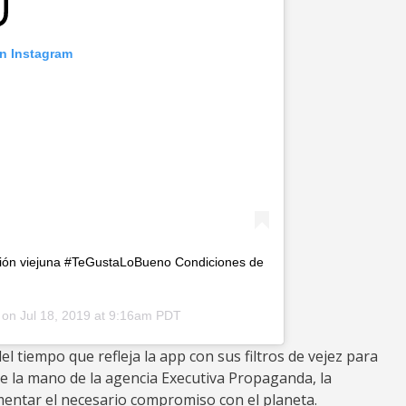
on Instagram
rsión viejuna #TeGustaLoBueno Condiciones de
on
Jul 18, 2019 at 9:16am PDT
del tiempo que refleja la app con sus filtros de vejez para
e la mano de la agencia Executiva Propaganda, la
entar el necesario compromiso con el planeta.