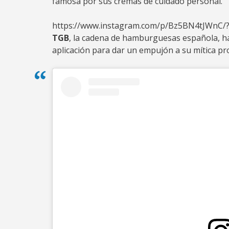
famosa por sus cremas de cuidado personal.
https://www.instagram.com/p/Bz5BN4tJWnC/
TGB
, la cadena de hamburguesas española, ha
aplicación para dar un empujón a su mítica p