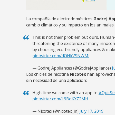
La compañía de electrodomésticos
Godrej Ap
cambio climático y su impacto en los animales.
This is not their problem but ours. Human-l
threatening the existence of many innocent
by choosing eco-friendly appliances & make
pic.twitter.com/dOHkVSNWMi
— Godrej Appliances (@GodrejAppliance)
J
Los chicles de nicotina
Nicotex
han aprovechad
sin necesidad de una aplicación:
High time we come with an app to
#QuitS
pic.twitter.com/L9BoKXZ2MH
— Nicotex (@nicotex_in)
July 17, 2019