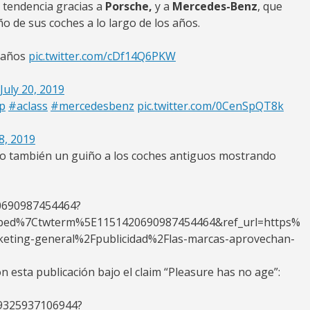
 tendencia gracias a
Porsche,
y a
Mercedes-Benz
, que
o de sus coches a lo largo de los años.
s años
pic.twitter.com/cDf14Q6PKW
July 20, 2019
p
#aclass
#mercedesbenz
pic.twitter.com/0CenSpQT8k
18, 2019
o también un guiño a los coches antiguos mostrando
20690987454464?
bed%7Ctwterm%5E1151420690987454464&ref_url=https%
ting-general%2Fpublicidad%2Flas-marcas-aprovechan-
n esta publicación bajo el claim “Pleasure has no age”:
39325937106944?