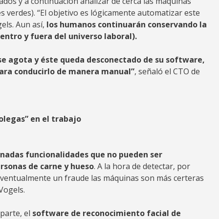
ojados y a continuación analizar de cerca las máquinas
s verdes). “El objetivo es lógicamente automatizar este
els. Aun así,
los humanos continuarán conservando la
ntro y fuera del universo laboral).
se agota y éste queda desconectado de su software,
para conducirlo de manera manual”
, señaló el CTO de
legas” en el trabajo
nadas funcionalidades que no pueden ser
rsonas de carne y hueso
. A la hora de detectar, por
 eventualmente un fraude las máquinas son más certeras
Vogels.
parte, el
software de reconocimiento facial de