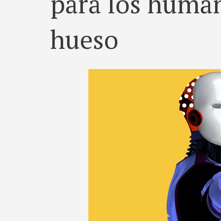
para los human
hueso