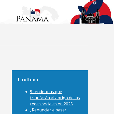
Lo último
9 tendencias que
triunfarán al abrigo de las
redes sociales en 2025
¿Renunciar a pasar