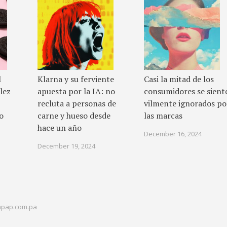
l
Klarna y su ferviente
Casi la mitad de los
lez
apuesta por la IA: no
consumidores se sient
recluta a personas de
vilmente ignorados po
o
carne y hueso desde
las marcas
hace un año
December 16, 2024
December 19, 2024
pap.com.pa