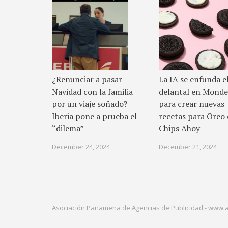
¿Renunciar a pasar
La IA se enfunda e
Navidad con la familia
delantal en Monde
por un viaje soñado?
para crear nuevas
Iberia pone a prueba el
recetas para Oreo 
“dilema”
Chips Ahoy
December 24, 2024
December 21, 2024
Asociación Panameña de Agencias de Publicidad -
www.a