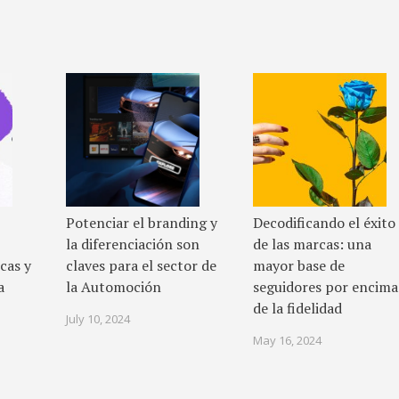
Potenciar el branding y
Decodificando el éxito
la diferenciación son
de las marcas: una
cas y
claves para el sector de
mayor base de
a
la Automoción
seguidores por encima
de la fidelidad
July 10, 2024
May 16, 2024