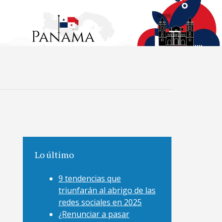
Lo último
9 tendencias que
triunfarán al abrigo de las
redes sociales en 2025
¿Renunciar a pasar