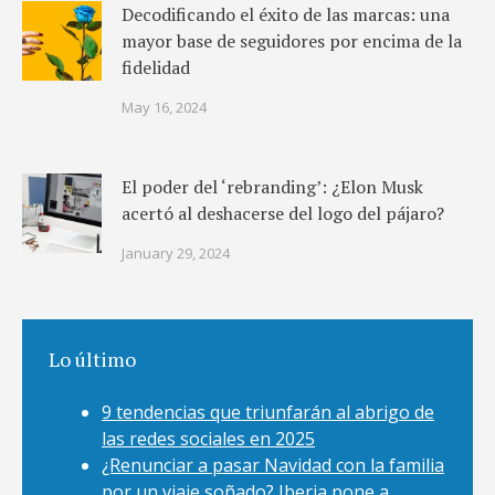
Decodificando el éxito de las marcas: una
mayor base de seguidores por encima de la
fidelidad
May 16, 2024
El poder del ‘rebranding’: ¿Elon Musk
acertó al deshacerse del logo del pájaro?
January 29, 2024
Lo último
9 tendencias que triunfarán al abrigo de
las redes sociales en 2025
¿Renunciar a pasar Navidad con la familia
por un viaje soñado? Iberia pone a