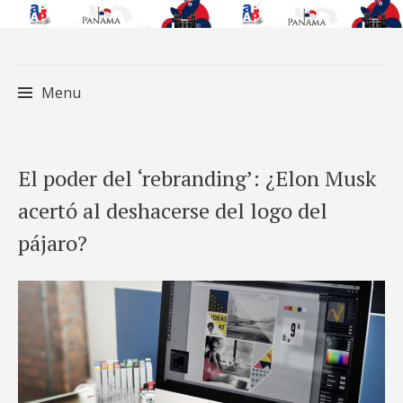
Menu
Skip
El poder del ‘rebranding’: ¿Elon Musk
to
acertó al deshacerse del logo del
content
pájaro?