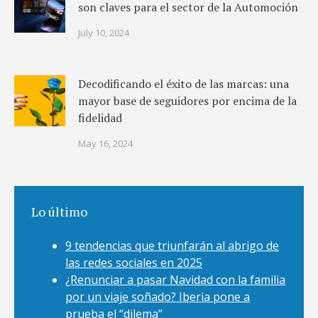
son claves para el sector de la Automoción
July 10, 2024
Decodificando el éxito de las marcas: una
mayor base de seguidores por encima de la
fidelidad
May 16, 2024
Lo último
9 tendencias que triunfarán al abrigo de
las redes sociales en 2025
¿Renunciar a pasar Navidad con la familia
por un viaje soñado? Iberia pone a
prueba el “dilema”