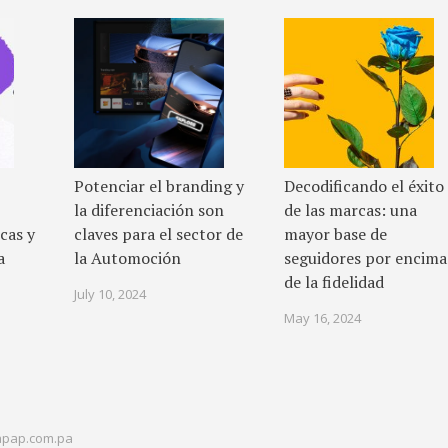
Potenciar el branding y
Decodificando el éxito
la diferenciación son
de las marcas: una
cas y
claves para el sector de
mayor base de
a
la Automoción
seguidores por encima
de la fidelidad
July 10, 2024
May 16, 2024
pap.com.pa