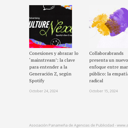
Conexiones y abrazar lo
Collaborabrands
‘mainstream’: la clave
presenta un nuevo
para entender a la
enfoque entre mar
Generación Z, según
público: la empatí
Spotify
radical
October 24, 2024
October 15, 2024
Asociación Panameña de Agencias de Publicidad -
www.a