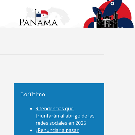
Lo último
9 tendencias que
triunfarán al abrigo de las
redes sociales en 2025
¿Renunciar a pasar