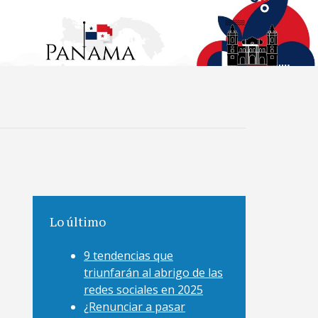
Lo último
9 tendencias que
triunfarán al abrigo de las
redes sociales en 2025
¿Renunciar a pasar