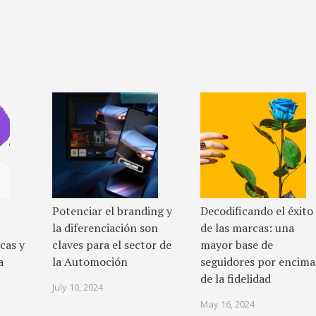
Potenciar el branding y
Decodificando el éxito
la diferenciación son
de las marcas: una
cas y
claves para el sector de
mayor base de
a
la Automoción
seguidores por encima
de la fidelidad
July 10, 2024
May 16, 2024