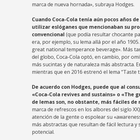
marca de nueva hornada», subraya Hodges.
Cuando Coca-Cola tenía aún pocos años de v
utilizar eslóganes que mencionaban su pro
convencional
(que podía resultar chocante par
era, por ejemplo, su lema allá por el año 1905
great national temperance beverage». Más tar
del globo, Coca-Cola optó, en cambio, por om
más sucintas y de naturaleza más abstracta. E
mientras que en 2016 estrenó el lema “Taste t
De acuerdo con Hodges, puede que al cons
«Coca-Cola revives and sustains» o «The g
de lemas son, no obstante, más fáciles de 
marca de refrescos en los albores del siglo XX)
atención de la gente o espolear su «awarenes
más abstractas que resultan de fácil lectura y
potencial.