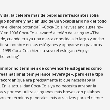
ida, la célebre más de bebidas refrescantes solía
pio nombre y hacían uso de un vocabulario no del todo
a el cliente potencial). «Coca-Cola revives and sustains»
. Y en 1906 Coca-Cola levantó el telón del eslogan «The
de, cuando era ya una marca conocida a lo largo y ancho
itir su nombre en sus eslóganes y apoyarse en palabras
n 1999 Coca-Cola hizo su suyo el eslogan «Enjoy»,
he feeling”.
umidor no terminen de convencerle eslóganes como
reat national temperance beverage», pero este tipo
recordar
(que era precisamente lo que necesitaba la
. En la actualidad Coca-Cola ya no necesita atrapar la
s» y por eso utiliza eslóganes más breves con palabras
 son en términos generales más atractivos para el cliente