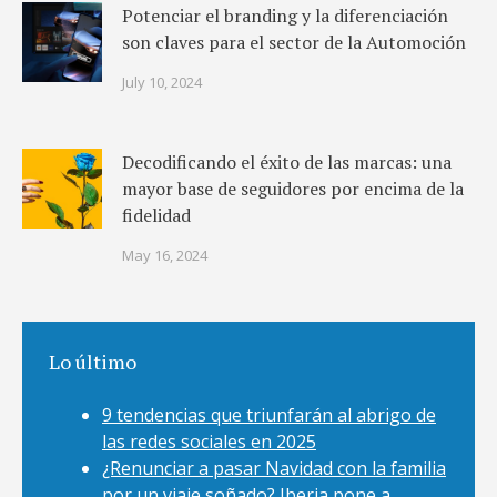
Potenciar el branding y la diferenciación
son claves para el sector de la Automoción
July 10, 2024
Decodificando el éxito de las marcas: una
mayor base de seguidores por encima de la
fidelidad
May 16, 2024
Lo último
9 tendencias que triunfarán al abrigo de
las redes sociales en 2025
¿Renunciar a pasar Navidad con la familia
por un viaje soñado? Iberia pone a